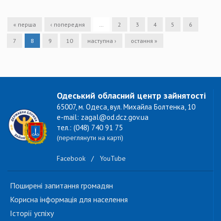
« перша
‹ попередня
…
2
3
4
5
6
7
8
9
10
наступна ›
остання »
Одеський обласний центр зайнятості
65007, м. Одеса, вул. Михайла Болтенка, 10
e-mail: zagal@od.dcz.gov.ua
тел.: (048) 740 91 75
(переглянути на карті)
Facebook
/
YouTube
Поширені запитання громадян
Корисна інформація для населення
Історії успіху