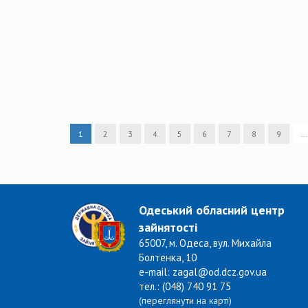
1
2
3
4
5
6
7
8
9
…
Одеський обласний центр
зайнятості
65007, м. Одеса, вул. Михайла
Болтенка, 10
e-mail: zagal@od.dcz.gov.ua
тел.: (048) 740 91 75
(переглянути на карті)