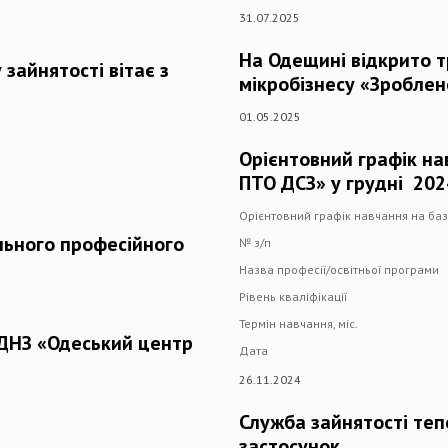
31.07.2025
На Одещині відкрито тр
зайнятості вітає з
мікробізнесу «Зроблено
01.05.2025
Орієнтовний графік на
ПТО ДСЗ» у грудні 202
Орієнтовний графік навчання на ба
льного професійного
№ з/п
Назва професії/освітньої програми
Рівень кваліфікації
Термін навчання, міс.
 ДНЗ «Одеський центр
Дата
26.11.2024
Служба зайнятості теп
застосунок