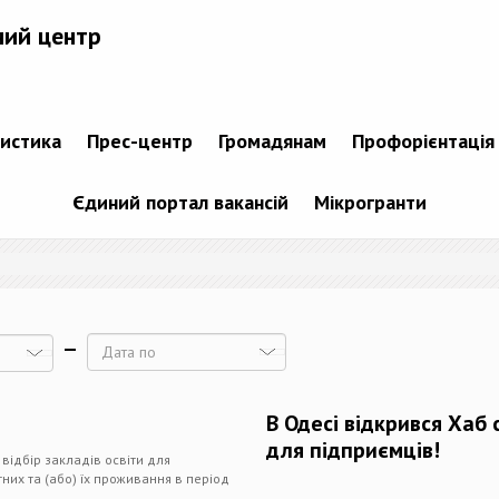
ний центр
тистика
Прес-центр
Громадянам
Профорієнтація
Єдиний портал вакансій
Мікрогранти
Дата
В Одесі відкрився Хаб 
для підприємців!
відбір закладів освіти для
них та (або) їх проживання в період