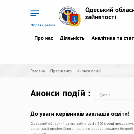
Перейти
до
Одеський облас
основного
матеріалу
зайнятості
Обрати регіон
Про нас
Діяльність
Аналітика та ста
Головна
Прес-центр
Анонси подій
Анонси подій
Дата
До уваги керівників закладів освіти!
Одеський обласний центр зайнятості у 2026 році продовжує 
організації професійного навчання зареєстрованих безробіт
навчання