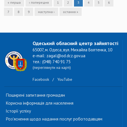
« перша
‹ попередня
1
2
3
4
5
6
7
8
9
наступна ›
остання »
Одеський обласний центр зайнятості
65007, м. Одеса, вул. Михайла Болтенка, 10
e-mail: zagal@od.dcz.gov.ua
тел.: (048) 740 91 75
(переглянути на карті)
Facebook
/
YouTube
Поширені запитання громадян
Корисна інформація для населення
Історії успіху
Роз'яснення щодо надання послуг роботодавцям