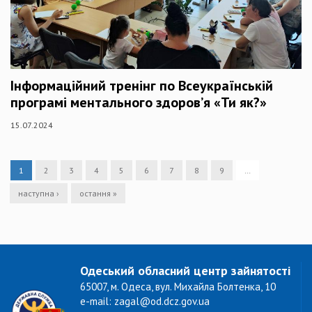
Інформаційний тренінг по Всеукраїнській
програмі ментального здоров’я «Ти як?»
15.07.2024
1
2
3
4
5
6
7
8
9
…
наступна ›
остання »
Одеський обласний центр зайнятості
65007, м. Одеса, вул. Михайла Болтенка, 10
e-mail: zagal@od.dcz.gov.ua