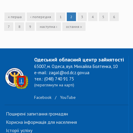
« перша
‹ попередня
1
2
3
4
5
6
7
8
9
наступна ›
остання »
Одеський обласний центр зайнятості
65007, м. Одеса, вул. Михайла Болтенка, 10
e-mail: zagal@od.dcz.gov.ua
тел.: (048) 740 91 75
(переглянути на карті)
Facebook
/
YouTube
Поширені запитання громадян
Корисна інформація для населення
Історії успіху