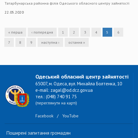
Татарбунарська районна філія Одеського обласного центру зайнятості
22.05.2020
« перша
‹ попередня
1
2
3
4
5
6
7
8
9
наступна ›
остання »
Одеський обласний центр зайнятості
65007, м. Одеса, вул. Михайла Болтенка, 10
e-mail: zagal@od.dcz.gov.ua
тел.: (048) 740 91 75
(переглянути на карті)
Facebook
/
YouTube
Поширені запитання громадян