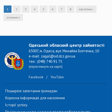
1
2
3
4
5
6
7
8
наступна ›
остання »
Одеський обласний центр зайнятості
65007, м. Одеса, вул. Михайла Болтенка, 10
e-mail: zagal@od.dcz.gov.ua
тел.: (048) 740 91 75
(переглянути на карті)
Facebook
/
YouTube
Поширені запитання громадян
Корисна інформація для населення
Історії успіху
Роз'яснення щодо надання послуг роботодавцям