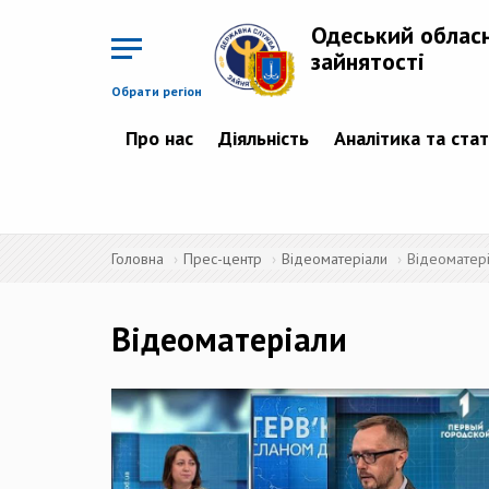
Перейти
до
Одеський облас
основного
матеріалу
зайнятості
Обрати регіон
Про нас
Діяльність
Аналітика та ста
Головна
Прес-центр
Відеоматеріали
Відеоматер
Відеоматеріали