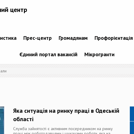
ний центр
тистика
Прес-центр
Громадянам
Профорієнтація
Єдиний портал вакансій
Мікрогранти
іали
Яка ситуація на ринку праці в Одеській
області
Служба зайнятості є активним посередником на ринку
праці між роботодавцями і шукачами роботи, яка на