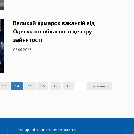
Великий ярмарок вакансій від
Одеського обласного центру
зайнятості
07.06.2023
13
14
15
16
17
18
…
наступна ›
Поширені запитання громадян