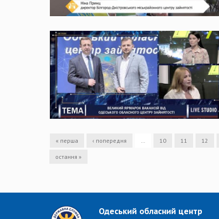
« перша
‹ попередня
…
10
11
12
остання »
Одеський обласний центр