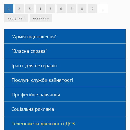
1
2
3
4
5
6
7
8
9
…
наступна ›
остання »
"Армія відновлення"
"Власна справа"
Грант для ветеранів
Послуги служби зайнятості
Професійне навчання
Соціальна реклама
Телесюжети діяльності ДСЗ