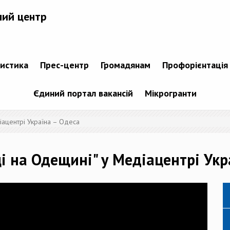
ний центр
тистика
Прес-центр
Громадянам
Профорієнтація
Єдиний портал вакансій
Мікрогранти
іацентрі Україна – Одеса
і на Одещині" у Медіацентрі Укр