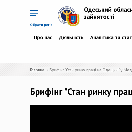
Перейти
до
Одеський облас
основного
матеріалу
зайнятості
Обрати регіон
Про нас
Діяльність
Аналітика та ста
Головна
Брифінг "Стан ринку праці на Одещині" у Мед
Брифінг "Стан ринку прац