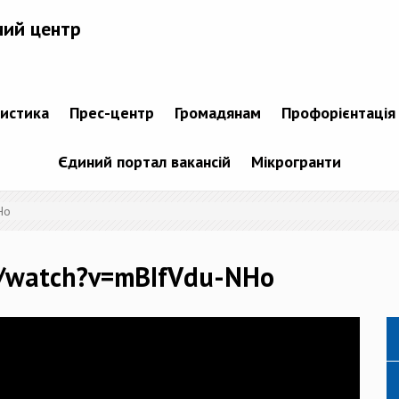
ний центр
тистика
Прес-центр
Громадянам
Профорієнтація
Єдиний портал вакансій
Мікрогранти
Ho
m/watch?v=mBIfVdu-NHo