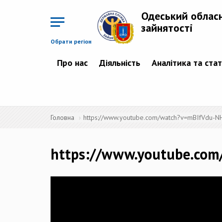
Перейти
до
Одеський облас
основного
матеріалу
зайнятості
Обрати регіон
Про нас
Діяльність
Аналітика та ста
Головна
https://www.youtube.com/watch?v=mBIfVdu-N
https://www.youtube.co