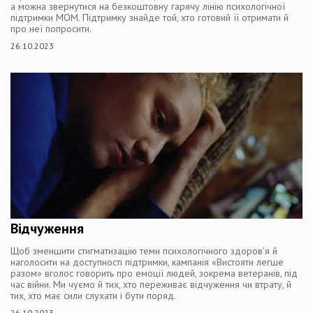
а можна звернутися на безкоштовну гарячу лінію психологічної
підтримки МОМ. Підтримку знайде той, хто готовий її отримати й
про неї попросити.
26.10.2023
Відчуження
Щоб зменшити стигматизацію теми психологічного здоров'я й
наголосити на доступності підтримки, кампанія «Вистояти легше
разом» вголос говорить про емоції людей, зокрема ветеранів, під
час війни. Ми чуємо й тих, хто переживає відчуження чи втрату, й
тих, хто має сили слухати і бути поряд.
26.10.2023