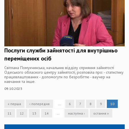
Послуги служби зайнятості для внутрішньо
переміщених осіб
Світлана Помукчинська, начальник відділу сприяння зайнятості
Одеського обласного центру зайнятості, розповіла про: - статистику
працевлаштованих - допомогути по безробіттю - ваучер на
навчання та інше.
09.10.2023
« перша
‹ попередня
…
6
7
8
9
10
11
12
13
14
…
наступна ›
остання »