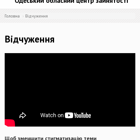
Одеський обласний центр зайнятості
Головна
Відчуження
Відчуження
Щоб зменшити стигматизацію теми