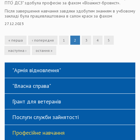
ПТО ДСЗ" здобула професію за фахом «Візажист-бровист».
Після завершення навчання завдяки здобутим знанням в учбовому
закладі була працевлаштована в салон краси за фахом
27.12.2023
« перша
‹ попередня
1
2
3
4
5
наступна ›
остання »
"Армія відновлення"
"Власна справа"
Грант для ветеранів
Послуги служби зайнятості
Професійне навчання