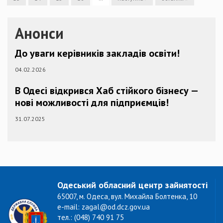
Анонси
До уваги керівників закладів освіти!
04.02.2026
В Одесі відкрився Хаб стійкого бізнесу —
нові можливості для підприємців!
31.07.2025
Одеський обласний центр зайнятості
65007, м. Одеса, вул. Михайла Болтенка, 10
e-mail: zagal@od.dcz.gov.ua
тел.: (048) 740 91 75