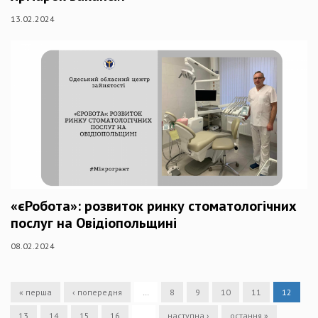
13.02.2024
«єРобота»: розвиток ринку стоматологічних
послуг на Овідіопольщині
08.02.2024
« перша
‹ попередня
…
8
9
10
11
12
13
14
15
16
…
наступна ›
остання »