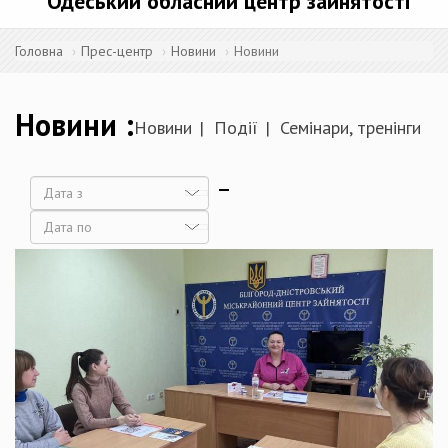
Одеський обласний центр зайнятості
Головна
Прес-центр
Новини
Новини
Новини
Новини
Події
Семінари, тренінги
Дата
Дата