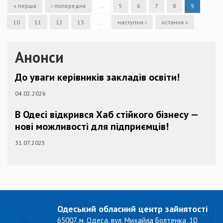
« перша
‹ попередня
…
5
6
7
8
9
10
11
12
13
…
наступна ›
остання »
Анонси
До уваги керівників закладів освіти!
04.02.2026
В Одесі відкрився Хаб стійкого бізнесу —
нові можливості для підприємців!
31.07.2025
Одеський обласний центр зайнятості
65007, м. Одеса, вул. Михайла Болтенка, 10