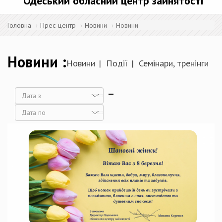
Одеський обласний центр зайнятості
Головна
Прес-центр
Новини
Новини
Новини
Новини
Події
Семінари, тренінги
Дата
Дата