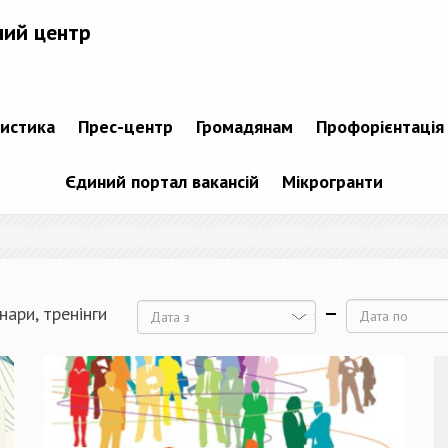
ний центр
тистика
Прес-центр
Громадянам
Профорієнтація
Єдиний портал вакансій
Мікрогранти
нари, тренінги
Дата
Дата