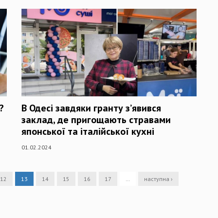
?
В Одесі завдяки гранту з’явився
заклад, де пригощають стравами
японської та італійської кухні
01.02.2024
12
13
14
15
16
17
…
наступна ›