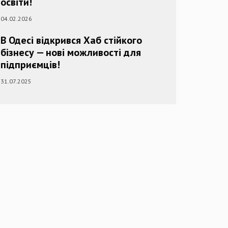
освіти!
04.02.2026
В Одесі відкрився Хаб стійкого
бізнесу — нові можливості для
підприємців!
31.07.2025