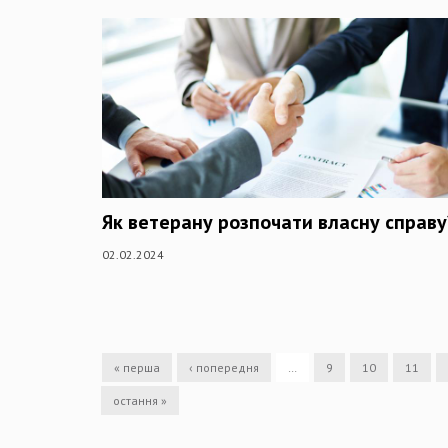
Як ветерану розпочати власну справу
02.02.2024
« перша
‹ попередня
…
9
10
11
остання »