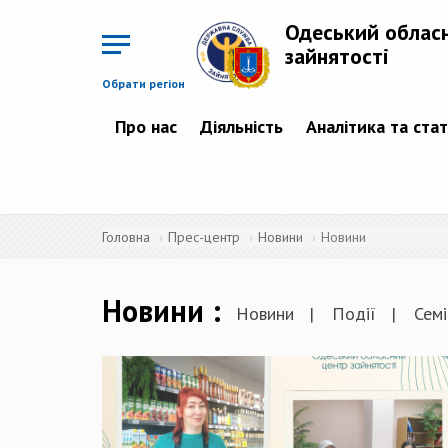
Перейти
до
Одеський облас
основного
матеріалу
зайнятості
Обрати регіон
Про нас
Діяльність
Аналітика та ста
Головна
Прес-центр
Новини
Новини
Новини
Новини
Події
Семі