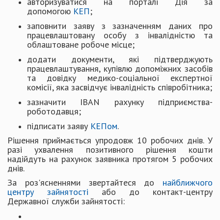
авторизуватися на порталі Дія за
допомогою
КЕП
;
заповнити заяву з зазначенням даних про
працевлаштовану особу з інвалідністю та
облаштоване робоче місце;
додати документи, які підтверджують
працевлаштування, купівлю допоміжних засобів
та довідку медико-соціальної експертної
комісії, яка засвідчує інвалідність співробітника;
зазначити IBAN рахунку підприємства-
роботодавця;
підписати заяву
КЕПом
.
Рішення приймається упродовж 10 робочих днів. У
разі ухвалення позитивного рішення кошти
надійдуть на рахунок заявника протягом 5 робочих
днів.
За роз'ясненнями звертайтеся до
найближчого
центру зайнятості
або до контакт-центру
Державної служби зайнятості: