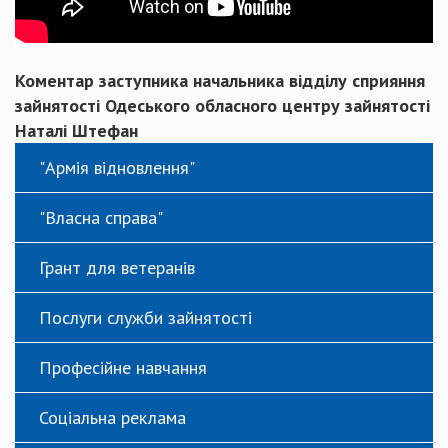
Коментар заступника начальника відділу сприяння
зайнятості Одеського обласного центру зайнятості
Наталі Штефан
"Армія відновлення"
"Власна справа"
Грант для ветеранів
Послуги служби зайнятості
Професійне навчання
Соціальна реклама