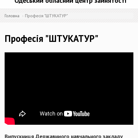
Одеський обласний центр зайнятості
Головна
Професія "ШТУКАТУР"
Професія "ШТУКАТУР"
Випускниця Державниого навчального закладу