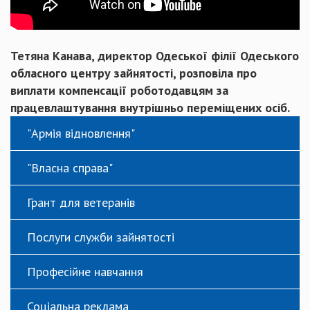
Тетяна Канава, директор Одеської філії Одеського
обласного центру зайнятості, розповіла про
виплати компенсації роботодавцям за
працевлаштування внутрішньо переміщених осіб.
"Армія відновлення"
"Власна справа"
Грант для ветеранів
Послуги служби зайнятості
Професійне навчання
Соціальна реклама