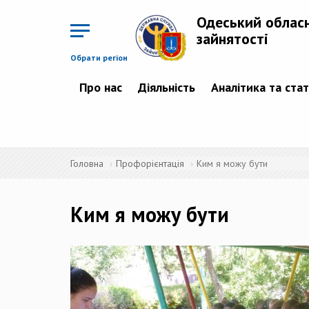
Перейти
до
Одеський облас
основного
матеріалу
зайнятості
Обрати регіон
Про нас
Діяльність
Аналітика та ста
Головна
Профорієнтація
Ким я можу бути
Ким я можу бути