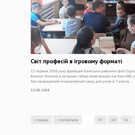
Світ професій в ігровому форматі
12 червня 2018 року фахівцем Балтської районної філії Оде
Власюк Тетяною в літньому таборі який працює на базі НВК «Ба
був проведений інтерактивний захід для учнів 6-7 класів.
13.06.2018
« перша
‹ попередня
…
59
60
61