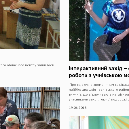
кого обласного центру зайнятості
Інтерактивний захід 
роботи з учнівською 
Про те, яким різноманітним та цікави
найбільших шкіл Іванівського району -
ти учнів, що відпочивають на літнь
учасниками захоплюючої подорожі с
19.06.2018