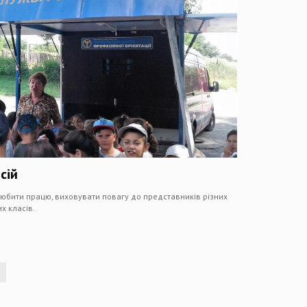
сій
 любити працю, виховувати повагу до представників різних
х класів.