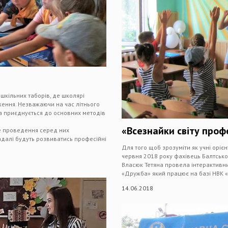
шкільних таборів, де школярі
ження. Незважаючи на час літнього
 а приєднується до основних методів
«Всезнайки світу проф
ле проведення серед них
адалі будуть розвиватись професійні
Для того щоб зрозуміти як учні орієн
червня 2018 року фахівець Балтсько
Власюк Тетяна провела інтерактивний
«Дружба» який працює на базі НВК «Ба
14.06.2018