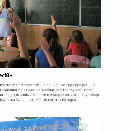
есій»
туються у світі професій, що вони знають про професії, 14
ї районної філії Одеського обласного центру зайнятості
 захід для учнів 7-8 класів в оздоровчому літньому таборі
лтська ЗОШ І-ІІІ ст..№1 –ліцей ім. О.Гончара».