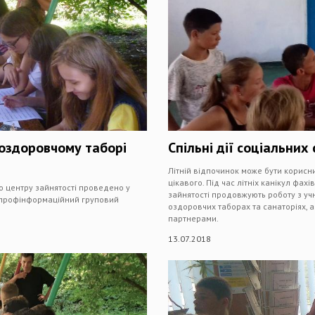
 оздоровчому таборі
Спільні дії соціальни
Літній відпочинок може бути корисни
цікавого. Під час літніх канікул фах
о центру зайнятості проведено у
зайнятості продовжують роботу з уч
 профінформаційний груповий
оздоровчих таборах та санаторіях, 
партнерами.
13.07.2018