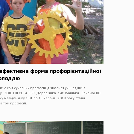
– ефективна форма профорієнтаційної
молоддю
м є світ сучасних професій дізналися учні однієї з
 ЗОШ І-ІІІ ст. ім. Б.Ф. Дерев’янка смт. Іванівки. Близько 80-
ому майданчику з 01 по 15 червня 2018 року стали
вітом професій.