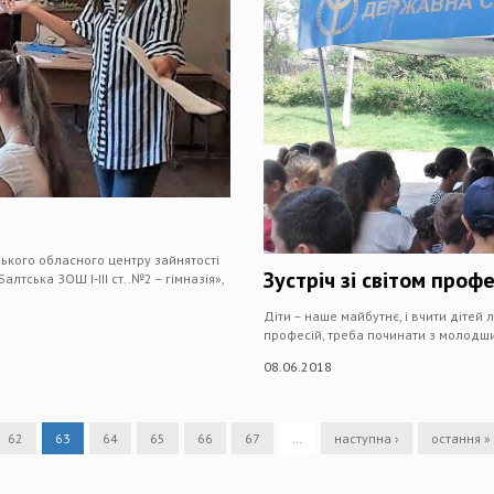
ського обласного центру зайнятості
Зустріч зі світом профе
лтська ЗОШ І-ІІІ ст..№2 – гімназія»,
Діти – наше майбутнє, і вчити дітей
професій, треба починати з молодши
08.06.2018
62
63
64
65
66
67
…
наступна ›
остання »