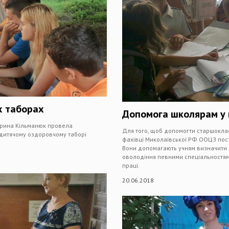
х таборах
Допомога школярам у 
арина Кільманюк провела
Для того, щоб допомогти старшокла
в дитячому оздоровчому таборі
фахівці Миколаївської РФ ООЦЗ пост
Вони допомагають учням визначити ос
оволодіння певними спеціальностями
праці.
20.06.2018