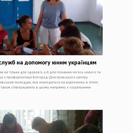
х служб на допомогу юним українцям
м не тільки для здоров’я, а й для пізнання чогось нового та
івці з профорієнтації Білгород-Дністровського центру
нівською молоддю, яка знаходиться на відпочинку в літніх
а також співпрацюють в цьому напрямку з соціальними