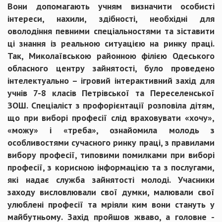
Вони допомагають учням визначити особисті
інтереси, нахили, здібності, необхідні для
оволодіння певними спеціальностями та зіставити
ці знання із реальною ситуацією на ринку праці.
Так, Миколаївською районною філією Одеського
обласного центру зайнятості, було проведено
інтелектуально – ігровий інтерактивний захід для
учнів 7-8 класів Петрівської та Переселенської
ЗОШ. Спеціаліст з профорієнтації розповіла дітям,
що при виборі професії слід враховувати «хочу»,
«можу» і «треба», ознайомила молодь з
особливостями сучасного ринку праці, з правилами
вибору професії, типовими помилками при виборі
професії, з корисною інформацією та з послугами,
які надає служба зайнятості молоді. Учасники
заходу висловлювали свої думки, малювали свої
улюблені професії та мріяли ким вони стануть у
майбутньому. Захід пройшов жваво, а головне -