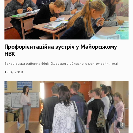
Профорієнтаційна зустріч у Майорському
НВК
Захарівська районна філія Одеського обласного центру зайнятості
18.09.2018