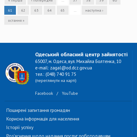
« перша
‹ попередня
…
57
58
59
60
61
62
63
64
65
…
наступна ›
остання »
Одеський обласний центр зайнятості
65007, м. Одеса, вул. Михайла Болтенка, 10
e-mail: zagal@od.dcz.gov.ua
тел.: (048) 740 91 75
(переглянути на карті)
Facebook
/
YouTube
Поширені запитання громадян
Корисна інформація для населення
Історії успіху
Роз'яснення щодо надання послуг роботодавцям