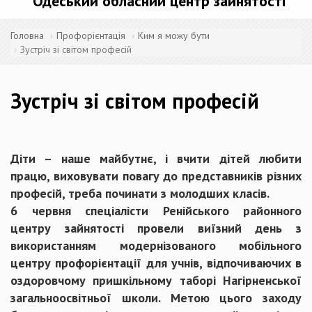
Одеський обласний центр зайнятості
Головна
Профорієнтація
Ким я можу бути
Зустріч зі світом професій
Зустріч зі світом професій
Діти – наше майбутнє, і вчити дітей любити
працю, виховувати повагу до представників різних
професій, треба починати з молодших класів.
6 червня спеціалісти Ренійського районного
центру зайнятості провели виїзний день з
використанням модернізованого мобільного
центру профорієнтації для учнів, відпочиваючих в
оздоровчому пришкільному таборі Нагірненської
загальноосвітньої школи. Метою цього заходу