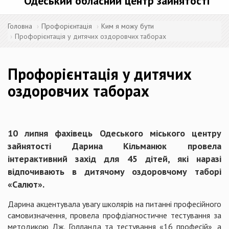
Одеський обласний центр зайнятості
Головна
Профорієнтація
Ким я можу бути
Профорієнтація у дитячих оздоровчих таборах
Профорієнтація у дитячих
оздоровчих таборах
10 липня фахівець Одеського міського центру
зайнятості Дарина Кільманюк провела
інтерактивний захід для 45 дітей, які наразі
відпочивають в дитячому оздоровчому таборі
«Салют».
Дарина акцентувала увагу школярів на питанні професійного
самовизначення, провела профдіагностичне тестування за
методикою Дж. Голланда та тестування «16 професій», а