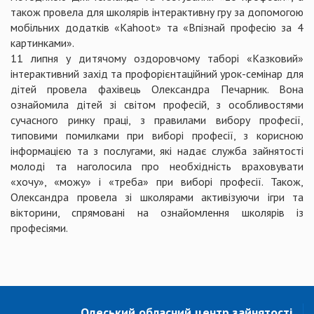
також провела для школярів інтерактивну гру за допомогою
мобільних додатків «Kahoot» та «Впізнай професію за 4
картинками».
11 липня у дитячому оздоровчому таборі «Казковий»
інтерактивний захід та профорієнтаційний урок-семінар для
дітей провела фахівець Олександра Печарник. Вона
ознайомила дітей зі світом професій, з особливостями
сучасного ринку праці, з правилами вибору професії,
типовими помилками при виборі професії, з корисною
інформацією та з послугами, які надає служба зайнятості
молоді та наголосила про необхідність враховувати
«хочу», «можу» і «треба» при виборі професії. Також,
Олександра провела зі школярами активізуючи ігри та
вікторини, спрямовані на ознайомлення школярів із
професіями.
Одеський обласний центр зайнятості