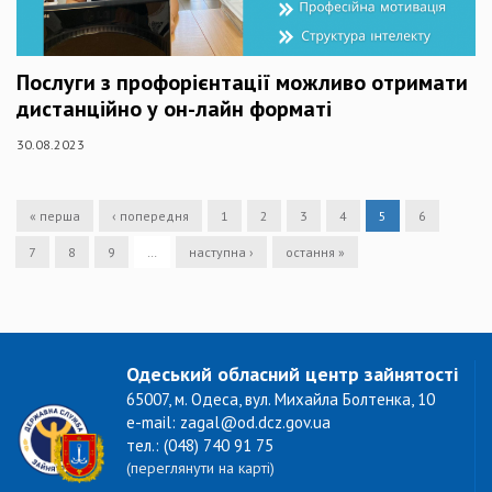
Послуги з профорієнтації можливо отримати
дистанційно у он-лайн форматі
30.08.2023
« перша
‹ попередня
1
2
3
4
5
6
7
8
9
…
наступна ›
остання »
Одеський обласний центр зайнятості
65007, м. Одеса, вул. Михайла Болтенка, 10
e-mail: zagal@od.dcz.gov.ua
тел.: (048) 740 91 75
(переглянути на карті)