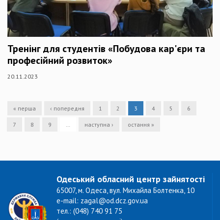
Тренінг для студентів «Побудова кар'єри та
професійний розвиток»
20.11.2023
« перша
‹ попередня
1
2
3
4
5
6
7
8
9
…
наступна ›
остання »
Одеський обласний центр зайнятості
65007, м. Одеса, вул. Михайла Болтенка, 10
e-mail: zagal@od.dcz.gov.ua
тел.: (048) 740 91 75