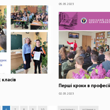
05.05.2023
 класів
Перші кроки в профес
02.05.2023
6
7
8
9
10
…
наступна ›
остання »