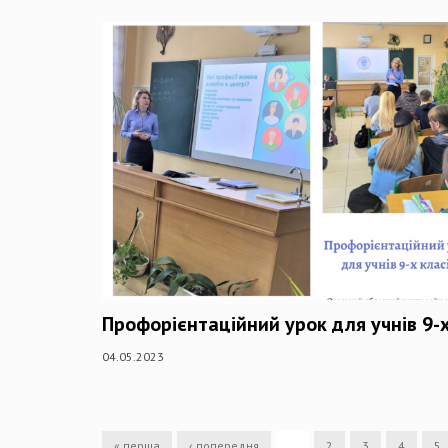
Профорієнтаційний урок для учнів 9-х
04.05.2023
« перша
‹ попередня
…
2
3
4
5