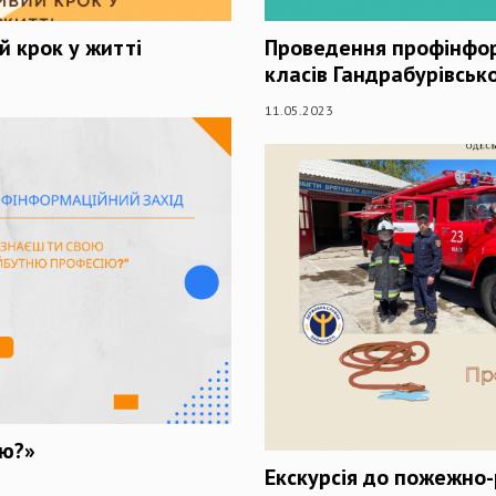
й крок у житті
Проведення профінфор
класів Гандрабурівськ
11.05.2023
ію?»
Екскурсія до пожежно-