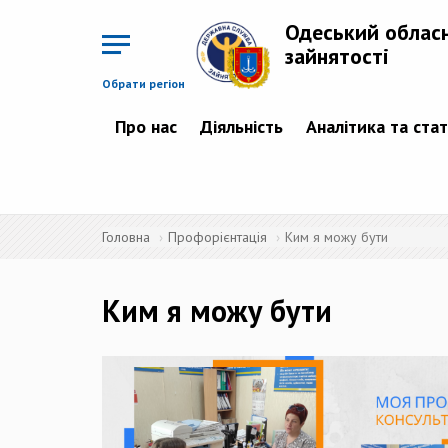
Перейти
до
Одеський облас
основного
матеріалу
зайнятості
Обрати регіон
Про нас
Діяльність
Аналітика та ста
Головна
Профорієнтація
Ким я можу бути
Ким я можу бути