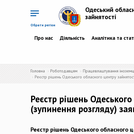
Перейти
до
Одеський облас
основного
матеріалу
зайнятості
Обрати регіон
Про нас
Діяльність
Аналітика та ста
Головна
Роботодавцям
Працевлаштування іноземців
Реєстр рішень Одеського обласного центру зайнятос
Реєстр рішень Одеського
(зупинення розгляду) зая
Реєстр рішень Одеського обласного 