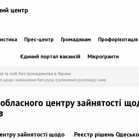
ний центр
тистика
Прес-центр
Громадянам
Профорієнтація
Єдиний портал вакансій
Мікрогранти
 та осіб без громадянства в Україні
ті щодо залишення без руху (зупинення розгляду) заяв
 обласного центру зайнятості що
в
центру зайнятості щодо
Реєстр рішень Одесько