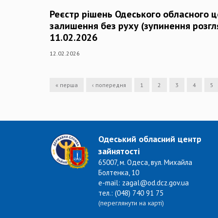
Реєстр рішень Одеського обласного 
залишення без руху (зупинення розгля
11.02.2026
12.02.2026
« перша
‹ попередня
1
2
3
4
5
Одеський обласний центр
зайнятості
65007, м. Одеса, вул. Михайла
Болтенка, 10
e-mail: zagal@od.dcz.gov.ua
тел.: (048) 740 91 75
(переглянути на карті)