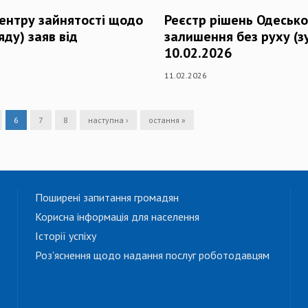
центру зайнятості щодо
Реєстр рішень Одесько
ду) заяв від
залишення без руху (з
10.02.2026
11.02.2026
6
7
8
наступна ›
остання »
Поширені запитання громадян
Корисна інформація для населення
Історії успіху
Роз'яснення щодо надання послуг роботодавцям