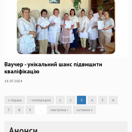
Ваучер - унікальний шанс підвищити
кваліфікацію
16.07.2024
« перша
‹ попередня
1
2
3
4
5
6
7
8
9
…
наступна ›
остання »
Анонси