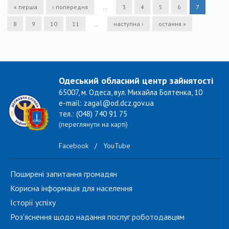
« перша
‹ попередня
…
3
4
5
6
7
8
9
10
11
…
наступна ›
остання »
Одеський обласний центр зайнятості
65007, м. Одеса, вул. Михайла Болтенка, 10
e-mail: zagal@od.dcz.gov.ua
тел.: (048) 740 91 75
(переглянути на карті)
Facebook
/
YouTube
Поширені запитання громадян
Корисна інформація для населення
Історії успіху
Роз'яснення щодо надання послуг роботодавцям