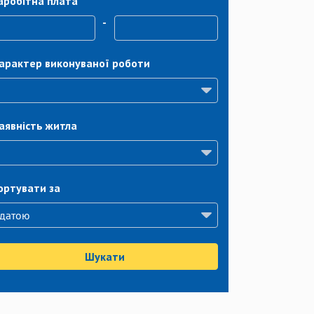
аробітна плата
-
арактер виконуваної роботи
аявність житла
ортувати за
Шукати