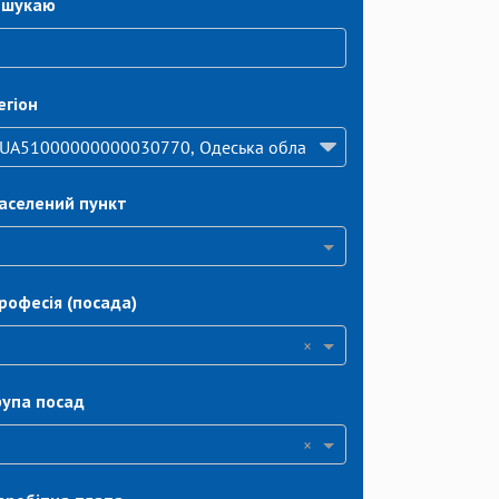
 шукаю
егіон
аселений пункт
рофесія (посада)
×
рупа посад
×