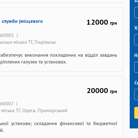
З
12000
ї служби (місцевого
грн
Х
060005
|
ьська міська ТГ, Подільськ
 Забезпечує виконання покладених на відділ завдань
Н
ріплених галузях та установах.
С
20000
грн
060007
|
 міська ТГ, Одеса, Приморський
ьної установи; складання фінансової та бюджетної
й.