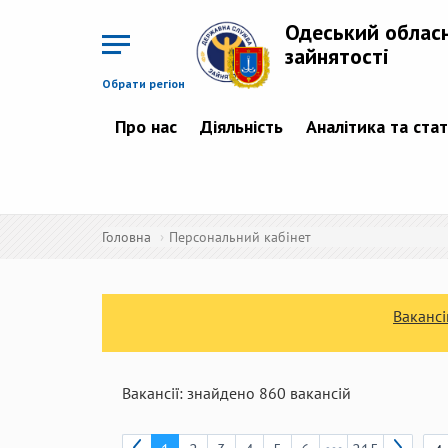
Перейти
до
Одеський облас
основного
матеріалу
зайнятості
Обрати регіон
Про нас
Діяльність
Аналітика та ста
Головна
Персональний кабінет
Вакансі
Вакансії:
знайдено
860
вакансій