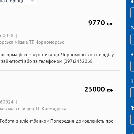
Я
9770
грн
Р
060028
|
орська міська ТГ, Чорноморськ
а інформацією звертатися до Чорноморського відділу
Н
у зайнятості або за телефоном (097)2432068
П
23000
грн
060024
|
Г
лавська селищна ТГ, Кремидівка
.Робота з клієнт.банком.Попередня домовленість про