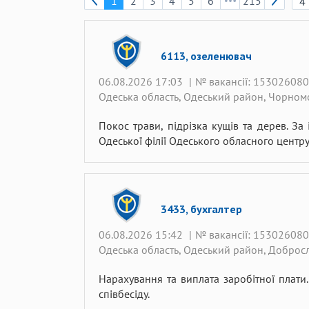
1
2
3
4
5
6
215
6113, озеленювач
06.08.2026 17:03
|
№ вакансії: 15302608
Одеська область, Одеський район, Чорном
Покос трави, підрізка кущів та дерев. З
Одеської філії Одеського обласного центр
3433, бухгалтер
06.08.2026 15:42
|
№ вакансії: 15302608
Одеська область, Одеський район, Доброс
Нарахування та виплата заробітної плати
співбесіду.