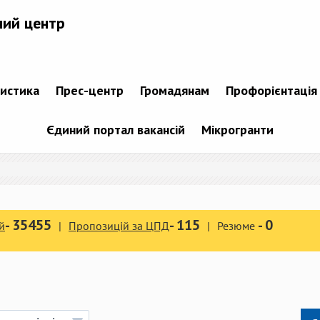
ний центр
тистика
Прес-центр
Громадянам
Профорієнтація
Єдиний портал вакансій
Мікрогранти
-
35455
-
115
-
0
й
Пропозицій за ЦПД
Резюме