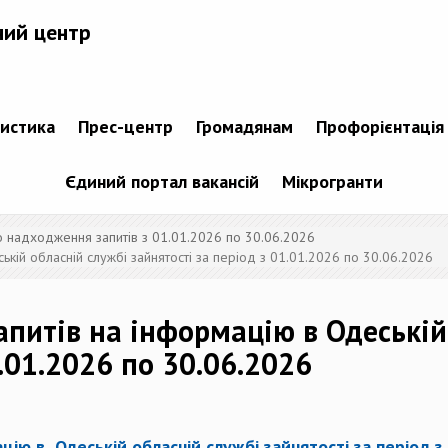
ний центр
тистика
Прес-центр
Громадянам
Профорієнтація
Єдиний портал вакансій
Мікрогранти
о надходження запитів з 01.01.2026 по 30.06.2026
кій обласній службі зайнятості за період з 01.01.2026 по 30.06.2026
апитів на інформацію в Одеській
1.01.2026 по 30.06.2026
цію в Одеській обласній службі зайнятості за період з