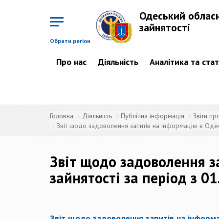
Перейти
до
Одеський облас
основного
матеріалу
зайнятості
Обрати регіон
Про нас
Діяльність
Аналітика та ста
Головна
Діяльність
Публічна інформація
Звіти пр
Звіт щодо задоволення запитів на інформацію в Одесь
Звіт щодо задоволення з
зайнятості за період з 0
Звіт щодо задоволення запитів на інформа