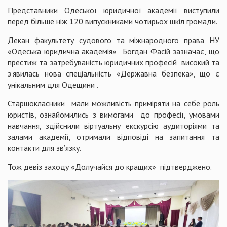
Представники Одеської юридичної академії виступили
перед більше ніж 120 випускниками чотирьох шкіл громади.
Декан факультету судового та міжнародного права НУ
«Одеська юридична академія» Богдан Фасій зазначає, що
престиж та затребуваність юридичних професій високий та
з’явилась нова спеціальність «Державна безпека», що є
унікальним для Одещини .
Старшокласники мали можливість приміряти на себе роль
юристів, ознайомились з вимогами до професії, умовами
навчання, здійснили віртуальну екскурсію аудиторіями та
залами академії, отримали відповіді на запитання та
контакти для зв’язку.
Тож девіз заходу «Долучайся до кращих» підтверджено.