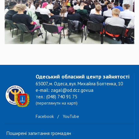
Одеський обласний центр зайнятості
65007, м. Одеса, вул. Михайла Болтенка, 10
e-mail: zagal@od.dcz.gov.ua
тел.: (048) 740 91 75
(переглянути на карті)
Facebook
/
YouTube
Поширені запитання громадян