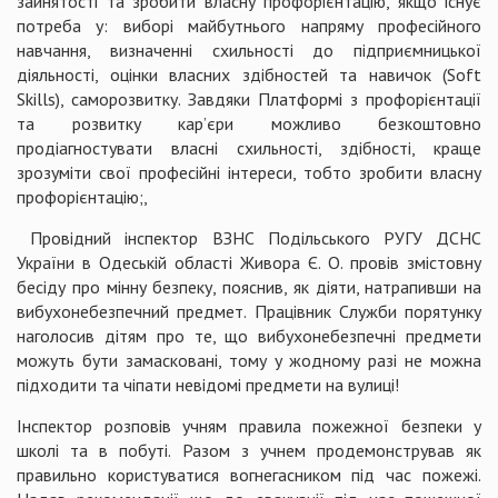
зайнятості та зробити власну профорієнтацію, якщо існує
потреба у: виборі майбутнього напряму професійного
навчання, визначенні схильності до підприємницької
діяльності, оцінки власних здібностей та навичок (Soft
Skills), саморозвитку. Завдяки Платформі з профорієнтації
та розвитку кар’єри можливо безкоштовно
продіагностувати власні схильності, здібності, краще
зрозуміти свої професійні інтереси, тобто зробити власну
профорієнтацію;,
Провідний інспектор ВЗНС Подільського РУГУ ДСНС
України в Одеській області Живора Є. О. провів змістовну
бесіду про мінну безпеку, пояснив, як діяти, натрапивши на
вибухонебезпечний предмет. Працівник Служби порятунку
наголосив дітям про те, що вибухонебезпечні предмети
можуть бути замасковані, тому у жодному разі не можна
підходити та чіпати невідомі предмети на вулиці!
Інспектор розповів учням правила пожежної безпеки у
школі та в побуті. Разом з учнем продемонстрував як
правильно користуватися вогнегасником під час пожежі.