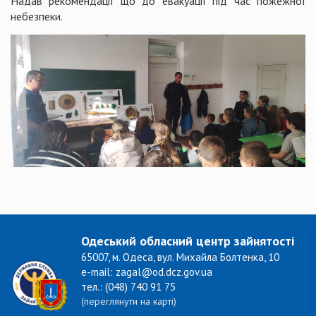
Надав рекомендації що до евакуації під час пожежної
небезпеки.
Одеський обласний центр зайнятості
65007, м. Одеса, вул. Михайла Болтенка, 10
e-mail: zagal@od.dcz.gov.ua
тел.: (048) 740 91 75
(переглянути на карті)