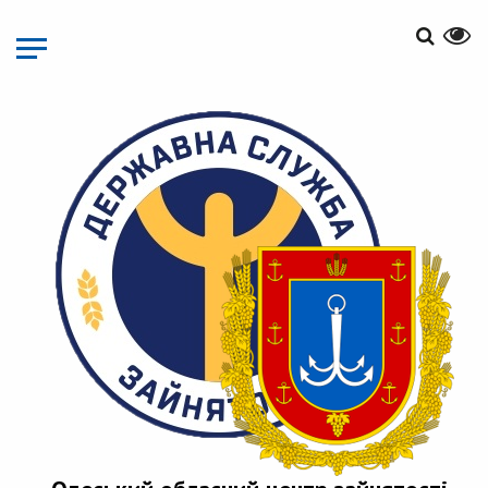
Перейти
до
основного
матеріалу