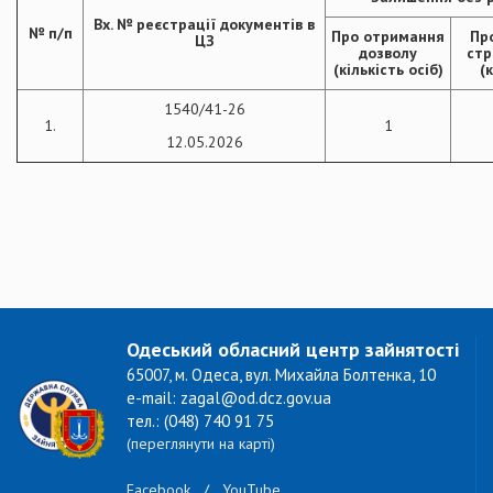
Вх. № реєстрації документів в
№ п/п
Про отримання
Пр
ЦЗ
дозволу
стр
(кількість осіб)
(к
1540/41-26
1.
1
12.05.2026
Одеський обласний центр зайнятості
65007, м. Одеса, вул. Михайла Болтенка, 10
e-mail: zagal@od.dcz.gov.ua
тел.: (048) 740 91 75
(переглянути на карті)
Facebook
/
YouTube