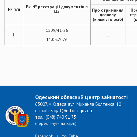
Вх. № реєстрації документів в
№ п/п
Про отримання
Пр
ЦЗ
дозволу
стр
(кількість осіб)
(к
1509/41-26
1.
1
11.05.2026
Одеський обласний центр зайнятості
65007, м. Одеса, вул. Михайла Болтенка, 10
e-mail: zagal@od.dcz.gov.ua
тел.: (048) 740 91 75
(переглянути на карті)
Facebook
/
YouTube