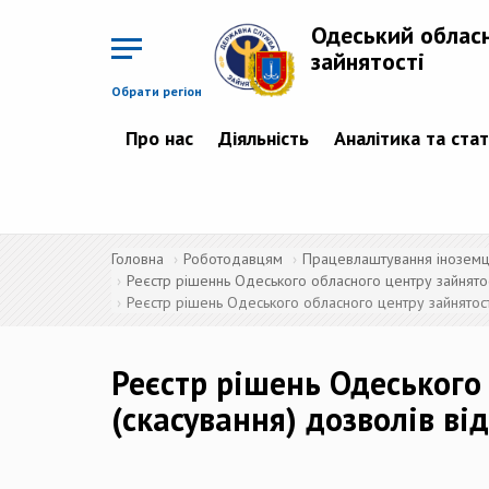
Перейти
до
Одеський облас
основного
матеріалу
зайнятості
Обрати регіон
Про нас
Діяльність
Аналітика та ста
Головна
Роботодавцям
Працевлаштування іноземців
Реєстр рішеннь Одеського обласного центру зайнятос
Реєстр рішень Одеського обласного центру зайнятост
Реєстр рішень Одеського
(скасування) дозволів ві