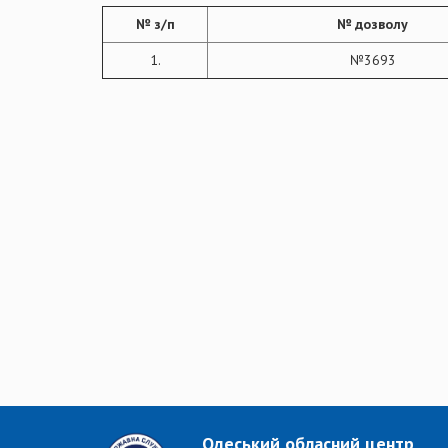
№ з/п
№ дозволу
1.
№3693
Одеський обласний центр