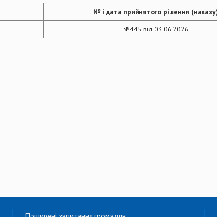
№ і дата прийнятого рішення (наказу
№445 від 03.06.2026
Поширені запитання громадян