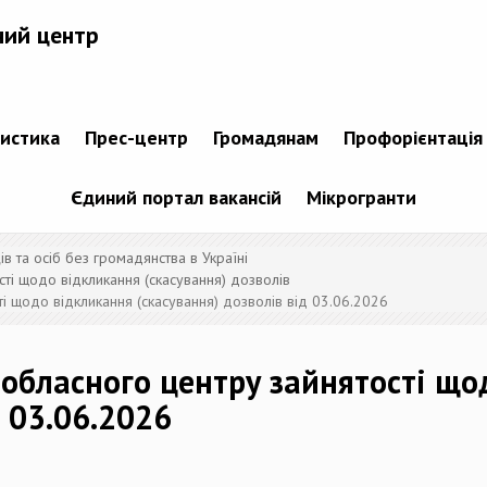
ний центр
тистика
Прес-центр
Громадянам
Профорієнтація
Єдиний портал вакансій
Мікрогранти
 та осіб без громадянства в Україні
ті щодо відкликання (скасування) дозволів
і щодо відкликання (скасування) дозволів від 03.06.2026
 обласного центру зайнятості що
д 03.06.2026