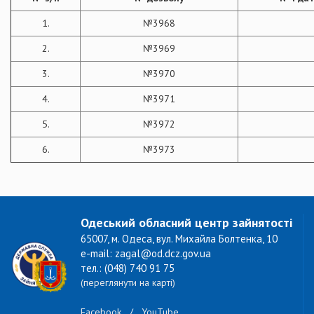
1.
№3968
2.
№3969
3.
№3970
4.
№3971
5.
№3972
6.
№3973
Одеський обласний центр зайнятості
65007, м. Одеса, вул. Михайла Болтенка, 10
e-mail: zagal@od.dcz.gov.ua
тел.: (048) 740 91 75
(переглянути на карті)
Facebook
/
YouTube