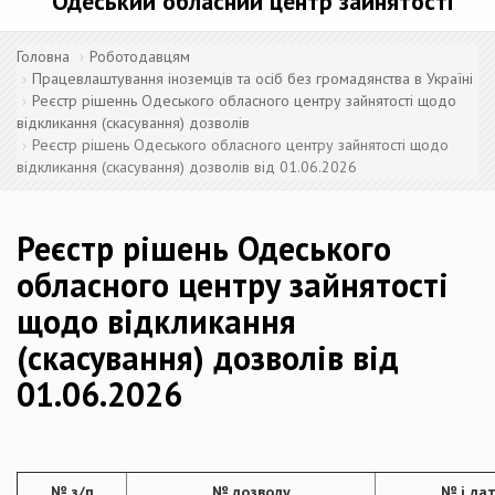
Одеський обласний центр зайнятості
Головна
Роботодавцям
Працевлаштування іноземців та осіб без громадянства в Україні
Реєстр рішеннь Одеського обласного центру зайнятості щодо
відкликання (скасування) дозволів
Реєстр рішень Одеського обласного центру зайнятості щодо
відкликання (скасування) дозволів від 01.06.2026
Реєстр рішень Одеського
обласного центру зайнятості
щодо відкликання
(скасування) дозволів від
01.06.2026
№ з/п
№ дозволу
№ і да