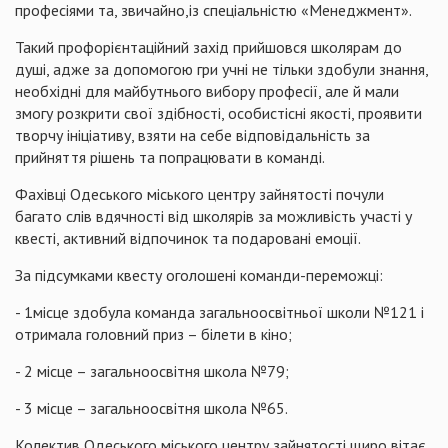
професіями та, звичайно,із спеціальністю «Менеджмент».
Такий профорієнтаційний захід прийшовся школярам до
душі, адже за допомогою гри учні не тільки здобули знання,
необхідні для майбутнього вибору професії, але й мали
змогу розкрити свої здібності, особистісні якості, проявити
творчу ініціативу, взяти на себе відповідальність за
прийняття рішень та попрацювати в команді.
Фахівці Одеського міського центру зайнятості почули
багато слів вдячності від школярів за можливість участі у
квесті, активний відпочинок та подаровані емоції.
За підсумками квесту оголошені команди-переможці:
- 1місце здобула команда загальноосвітньої школи №121 і
отримала головний приз – білети в кіно;
- 2 місце – загальноосвітня школа №79;
- 3 місце – загальноосвітня школа №65.
Колектив Одеського міського центру зайнятості щиро вітає