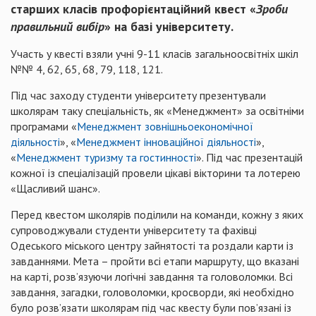
старших класів профорієнтаційний квест «
Зроби
правильний вибір
» на базі університету.
Участь у квесті взяли учні 9-11 класів загальноосвітніх шкіл
№№ 4, 62, 65, 68, 79, 118, 121.
Під час заходу студенти університету презентували
школярам таку спеціальність, як «Менеджмент» за освітніми
програмами «
Менеджмент зовнішньоекономічної
діяльності
», «
Менеджмент інноваційної діяльності
»,
«
Менеджмент туризму та гостинності
». Під час презентацій
кожної із спеціалізацій провели цікаві вікторини та лотерею
«Щасливий шанс».
Перед квестом школярів поділили на команди, кожну з яких
супроводжували студенти університету та фахівці
Одеського міського центру зайнятості та роздали карти із
завданнями. Мета – пройти всі етапи маршруту, що вказані
на карті, розвʼязуючи логічні завдання та головоломки. Всі
завдання, загадки, головоломки, кросворди, які необхідно
було розвʼязати школярам під час квесту були повʼязані із