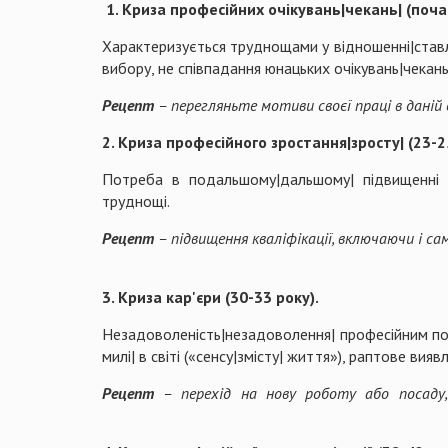
1. Криза професійних очікувань|чекань| (поча
Характеризується труднощами у відношенні|ставленн
вибору, не співпадання юнацьки
Рецепт
– перегляньте мотиви своєї праці в даній 
2. Криза професійного зростання|зросту| (23-25
Потреба в подальшому|дальшому| підвищенні ква
трудно
Рецепт
– підвищення кваліфікації, включаючи і са
3. Криза кар'єри (30-33 року).
Незадоволеність|незадоволення| професійним пол
милі| в світі («сенсу|змісту| життя»), раптове виявл
Рецепт
– перехід на нову роботу або посаду, п