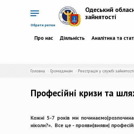
Перейти
до
Одеський облас
основного
матеріалу
зайнятості
Обрати регіон
Про нас
Діяльність
Аналітика та ста
Головна
Громадянам
Реєстрація у службі зайнятості
Професійні кризи та шля
Кожні 5-7 років ми починаємо|розпочинає
ніколи?». Все це - прояви|вияви| професі