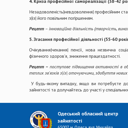
4. Криза професійної самореалізації (38-42 ро
Незадоволеність|невдоволення| професійним статус
з|із| його повільним погіршенням.
Рецепт
– інноваційна діяльність (творчість, вин
5. Згасання професійної діяльності (55-60 років
Очікування|чекання| пенсії, нова незвична со
фізичного здоров'я, зниження працездатності.
Рецепт –
поступове підвищення активності в обла
теплих зв'язків з|із| оточуючими, здобуття нових 
У будь-якому випадку, якщо ви потребуєте доп
зайнятості та долучайтесь до участі у спеціальних 
Одеський обласний центр
зайнятості
65007, м. Одеса, вул. Михайла