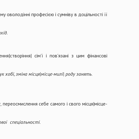
му оволодінні професією і сумніву в доцільності її
ихід
.
я|створіння| сім'ї і пов'язані з цим фінансові
к хобі, зміна місця|місце-милі| роду занять
.
переосмислення себе самого і свого місця|місце-
вої спеціальності
.