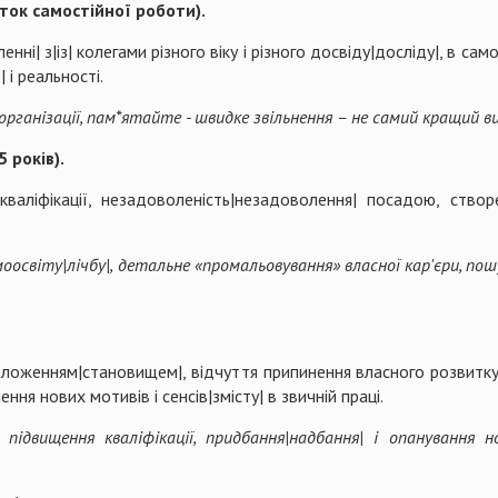
ток самостійної роботи).
і| з|із| колегами різного віку і різного досвіду|досліду|, в само
х очікувань|чекань| і реальності.
організації, пам*ятайте - швидке звільнення – не самий кращий в
 років).
ліфікації, незадоволеність|незадоволення| посадою, створенн
щі.
моосвіту|лічбу|, детальне «промальовування» власної кар'єри, пошу
оженням|становищем|, відчуття припинення власного розвитку, 
ення нових мотивів і сенсів|змісту| в звичній праці.
ідвищення кваліфікації, придбання|надбання| і опанування но