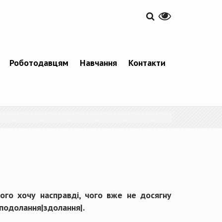
Роботодавцям
Навчання
Контакти
чого хочу насправді, чого вже не досягну
 подолання|здолання|.