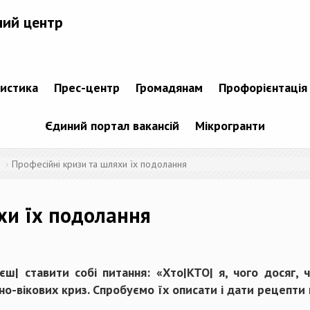
ний центр
тистика
Прес-центр
Громадянам
Профорієнтація
Єдиний портал вакансій
Мікрогранти
Професійні кризи та шляхи їх подолання
хи їх подолання
ш| ставити собі питання: «Хто|КТО| я, чого досяг, 
йно-вікових криз. Спробуємо їх описати і дати рецепти