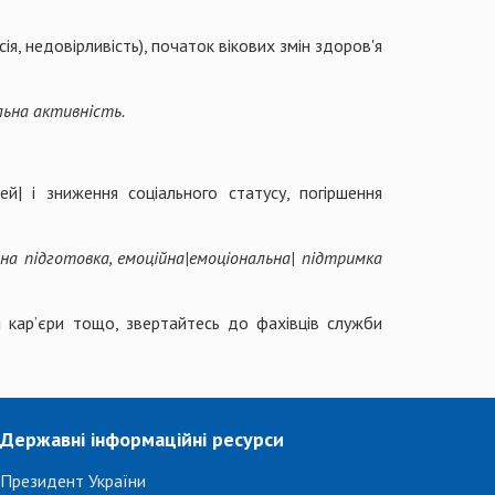
я, недовірливість), початок вікових змін здоров'я
альна активність.
й| і зниження соціального статусу, погіршення
чна підготовка, емоційна|емоціональна| підтримка
 кар’єри тощо, звертайтесь до фахівців служби
Державні інформаційні ресурси
Президент України