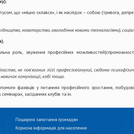
ку).
ом, що «міцно склався», і як наслідок – собою (тривога, депресі
ахідництво, новаторство, оволодіння новими технологіями), соці
).
ціальна роль, звуження професійних можливостей|спроможносте
стях, не пов'язаних з|із| професією|онуки|, свідома психофізи
навичок комунікації, хобі тощо.
омоги фахівців у питаннях професійного зростання, побудові
семінарах, засіданнях клубів та ін.
Поширені запитання громадян
Корисна інформація для населення