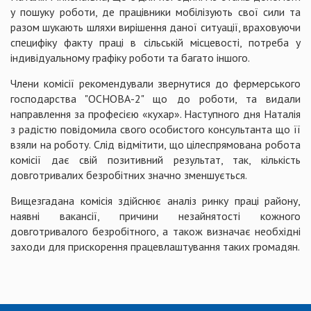
у пошуку роботи, де працівники мобілізують свої сили та
разом шукають шляхи вирішення даної ситуації, враховуючи
специфіку факту праці в сільській місцевості, потреба у
індивідуальному графіку роботи та багато іншого.
Члени комісії рекомендували звернутися до фермерського
господарства "ОСНОВА-2" що до роботи, та видали
направлення за професією «кухар». Наступного дня Наталія
з радістю повідомила свого особистого консультанта що її
взяли на роботу. Слід відмітити, що цілеспрямована робота
комісії дає свій позитивний результат, так, кількість
довготривалих безробітних значно зменшується.
Вищезгадана комісія здійснює аналіз ринку праці району,
наявні вакансії, причини незайнятості кожного
довготривалого безробітного, а також визначає необхідні
заходи для прискорення працевлаштування таких громадян.