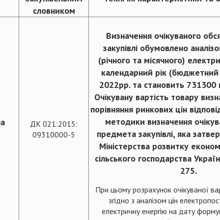
словником
Визначення очікуваного обс
закупівлі обумовлено аналіз
(річного та місячного) електри
календарний рік (бюджетний 
2022рр. та становить 731300 
Очікувану вартість товару ви
порівняння ринкових цін відпові
методики визначення очікув
на
ДК 021:2015:
предмета закупівлі, яка затв
09310000-5
Міністерства розвитку економі
сільського господарства Украї
275.
При цьому розрахунок очікуваної ва
згідно з аналізом цін електропос
електричну енергію на дату форму