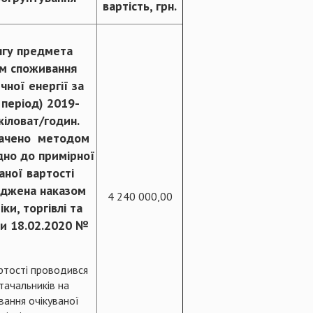
вартість, грн.
ягу предмета
ом споживання
чної енергії за
період) 2019-
кіловат/годин.
значено методом
дно до примірної
аної вартості
ерджена наказом
4 240 000,00
ки, торгівлі та
ни 18.02.2020 №
ртості проводився
тачальників на
вання очікуваної