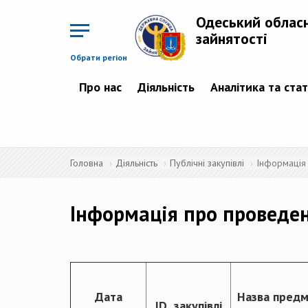
Перейти
до
Одеський облас
основного
матеріалу
зайнятості
Обрати регіон
Про нас
Діяльність
Аналітика та ста
Головна
Діяльність
Публічні закупівлі
Інформація
Інформація про проведен
Дата
Назва пред
ID закупівлі