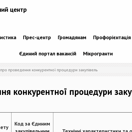
ний центр
тистика
Прес-центр
Громадянам
Профорієнтація
Єдиний портал вакансій
Мікрогранти
 про проведення конкурентної процедури закупівель
ня конкурентної процедури заку
Код за Єдиним
мету
закупівельним
Технічні характеристики та 