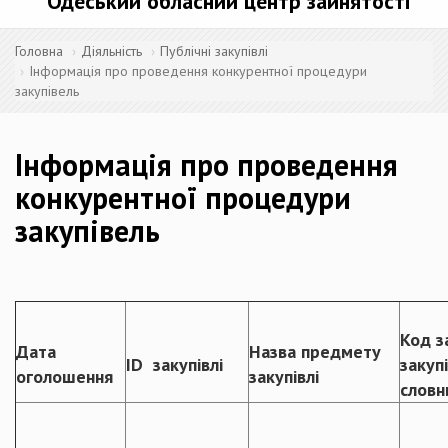
Одеський обласний центр зайнятості
Головна
Діяльність
Публічні закупівлі
Інформація про проведення конкурентної процедури
закупівель
Інформація про проведення
конкурентної процедури
закупівель
Код з
Дата
Назва предмету
ID закупівлі
закуп
оголошення
закупівлі
словн