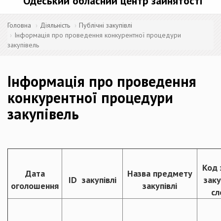
Одеський обласний центр зайнятості
Головна
Діяльність
Публічні закупівлі
Інформація про проведення конкурентної процедури
закупівель
Інформація про проведення
конкурентної процедури
закупівель
Код 
Дата
Назва предмету
ID закупівлі
зак
оголошення
закупівлі
сл