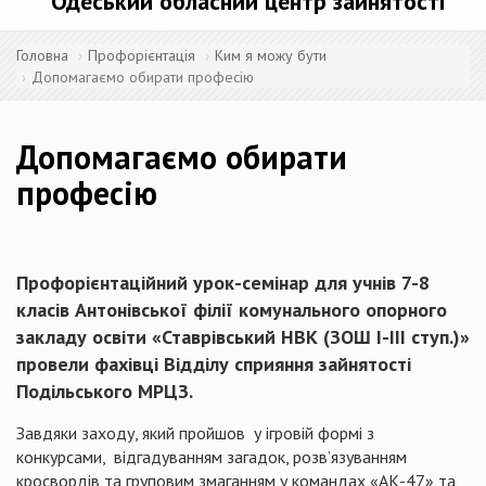
Одеський обласний центр зайнятості
Головна
Профорієнтація
Ким я можу бути
Допомагаємо обирати професію
Допомагаємо обирати
професію
Профорієнтаційний урок-семінар для учнів 7-8
класів Антонівської філії комунального опорного
закладу освіти «Ставрівський НВК (ЗОШ І-ІІІ ступ.)»
провели фахівці Відділу сприяння зайнятості
Подільського МРЦЗ.
Завдяки заходу, який пройшов у ігровій формі з
конкурсами, відгадуванням загадок, розв’язуванням
кросвордів та груповим змаганням у командах «АК-47» та