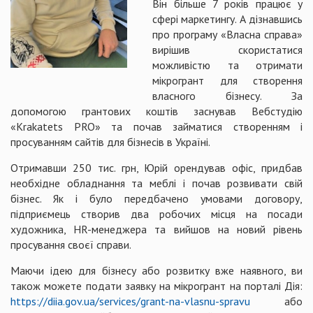
Він більше 7 років працює у
сфері маркетингу. А дізнавшись
про програму «Власна справа»
вирішив скористатися
можливістю та отримати
мікрогрант для створення
власного бізнесу. За
допомогою грантових коштів заснував Вебстудію
«Krakatets PRO» та почав займатися створенням і
просуванням сайтів для бізнесів в Україні.
Отримавши 250 тис. грн, Юрій орендував офіс, придбав
необхідне обладнання та меблі і почав розвивати свій
бізнес. Як і було передбачено умовами договору,
підприємець створив два робочих місця на посади
художника, HR-менеджера та вийшов на новий рівень
просування своєї справи.
Маючи ідею для бізнесу або розвитку вже наявного, ви
також можете подати заявку на мікрогрант на порталі Дія:
https://diia.gov.ua/services/grant-na-vlasnu-spravu
або