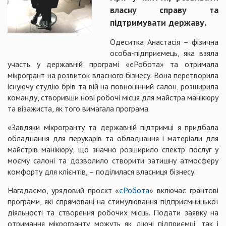
власну справу та
підтримувати державу.
Одеситка Анастасія – фізична
особа-підприємець, яка взяла
участь у державній програмі «єРобота» та отримала
мікрогрант на розвиток власного бізнесу. Вона перетворила
існуючу студію брів та вій на повноцінний салон, розширила
команду, створивши нові робочі місця для майстра манікюру
та візажиста, як того вимагала програма.
«Завдяки мікрогранту та державній підтримці я придбала
обладнання для перукарів та обладнання і матеріали для
майстрів манікюру, що значно розширило спектр послуг у
моєму салоні та дозволило створити затишну атмосферу
комфорту для клієнтів, – поділилася власниця бізнесу.
Нагадаємо, урядовий проєкт «
єРобота
» включає грантові
програми, які спрямовані на стимулювання підприємницької
діяльності та створення робочих місць. Подати заявку на
отримання мікрогранту можуть як діючі підприємці, так і