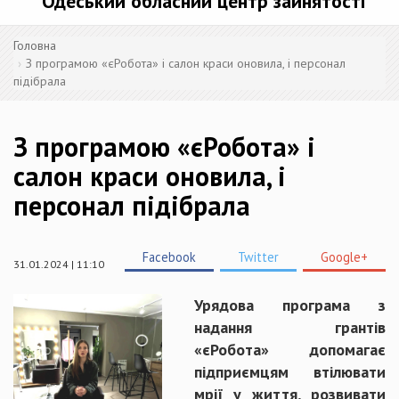
Одеський обласний центр зайнятості
Головна
З програмою «єРобота» і салон краси оновила, і персонал
підібрала
З програмою «єРобота» і
салон краси оновила, і
персонал підібрала
Facebook
Twitter
Google+
31.01.2024 | 11:10
Урядова програма з
надання грантів
«єРобота» допомагає
підприємцям втілювати
мрії у життя, розвивати