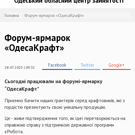
Одеський обласний центр зайнятості
Головна
Форум-ярмарок «ОдесаКрафт»
Форум-ярмарок
«ОдесаКрафт»
Facebook
Twitter
Google+
28.07.2025 | 09:31
Сьогодні працювали на форумі-ярмарку
“ОдесаКрафт”
Приємно бачити наших грантерів серед крафтовиків, які з
гордістю презентують свою унікальну продукцію.
Це - живе підтвердження того, як ідеї перетворюються на
справжню справу з підтримкою державної програми
єРобота.